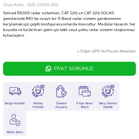
Ürün Kodu
000-15400-001
Simrad R5000 radar sistemleri, CAT 1(H) ve CAT 2(H) SOLAS
gemilerinde IMO tip onaylı bir X-Band radar sistemi gereksinimini
karşılamak için çeşitli konfigürasyonlarda mevcuttur. Modüler tasarım, her
boyutta ve türde ticari gemi için tekli veya çoklu radar sistemi oluşturmayı
kolaylaştırır.
+
Diğer
GPS Ve Pusula Antenleri
FIYAT SORUNUZ
Kargo Hizmeti
Montaj
Güvenli
9 Aya Varan
Satış Sonrası
Hizmeti
Alışveriş
Taksit
Destek
Yetkili Satıcı