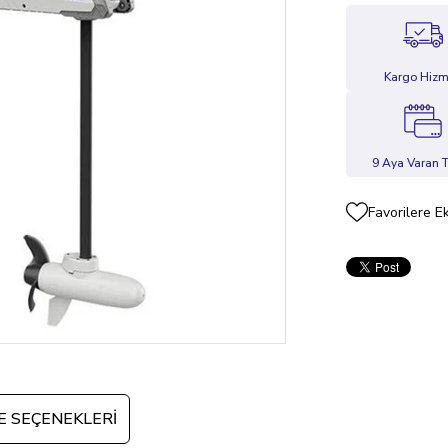
Kargo Hizm
9 Aya Varan T
Favorilere E
 SEÇENEKLERI