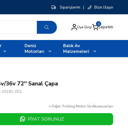
Siparişlerim
|
Bize Ulaşın
0
Sepetim
Üye Girişi
r
Deniz
Balık Av
Motorları
Malzemeleri
/36v 72'' Sanal Çapa
-16181-001
+
Diğer
Trolling Motor Ve Aksesuarları
FIYAT SORUNUZ