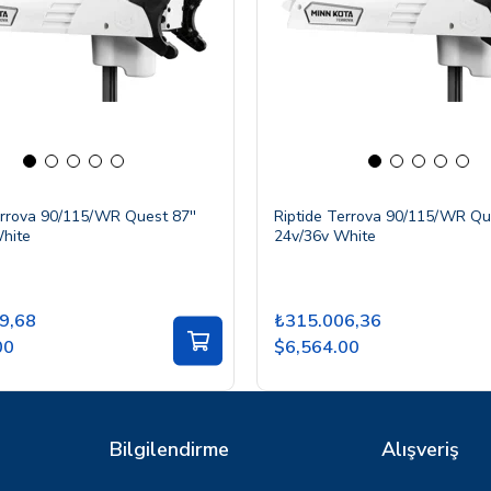
errova 90/115/WR Quest 87''
Riptide Terrova 90/115/WR Que
hite
24v/36v White
9,68
₺315.006,36
00
$6,564.00
Bilgilendirme
Alışveriş