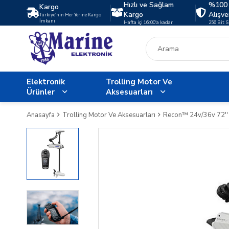
Hızlı ve Sağlam
%100 
Kargo
Kargo
Alışve
Türkiye'nin Her Yerine Kargo
İmkanı
Hafta içi 16:00'a kadar
256 Bit 
Elektronik
Trolling Motor Ve
Ürünler
Aksesuarları
Anasayfa
Trolling Motor Ve Aksesuarları
Recon™ 24v/36v 72''