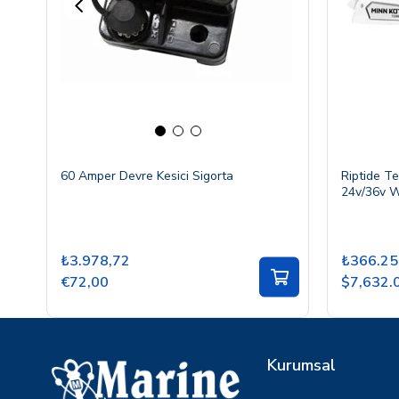
60 Amper Devre Kesici Sigorta
Riptide T
24v/36v W
₺3.978,72
₺366.25
€72,00
$7,632.
Kurumsal