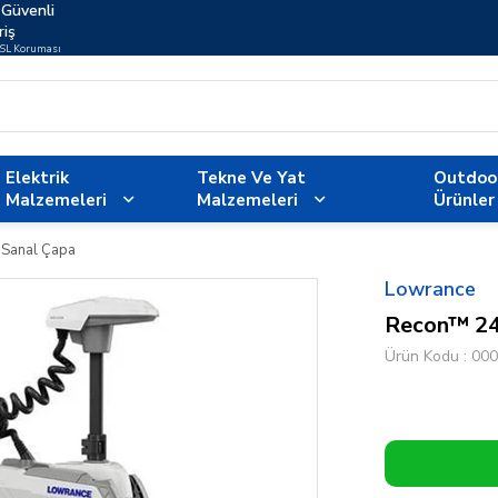
Güvenli
riş
SSL Koruması
Elektrik
Tekne Ve Yat
Outdoo
Malzemeleri
Malzemeleri
Ürünler
 Sanal Çapa
Lowrance
Recon™ 24v
Ürün Kodu
000