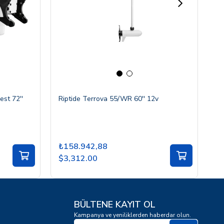
st 72''
Riptide Terrova 55/WR 60'' 12v
Ri
₺158.942,88
₺
$3,312.00
$
BÜLTENE KAYIT OL
Kampanya ve yeniliklerden haberdar olun.