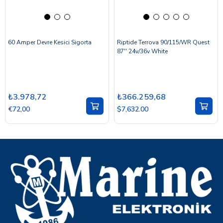
60 Amper Devre Kesici Sigorta
Riptide Terrova 90/115/WR Quest
87'' 24v/36v White
₺3.978,72
₺366.259,68
€72,00
$7,632.00