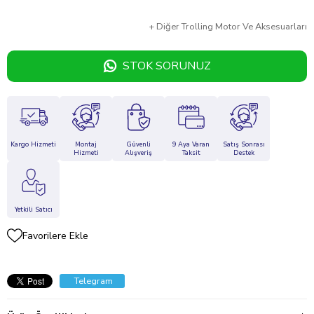
+
Diğer
Trolling Motor Ve Aksesuarları
STOK SORUNUZ
Kargo Hizmeti
Montaj
Güvenli
9 Aya Varan
Satış Sonrası
Hizmeti
Alışveriş
Taksit
Destek
Yetkili Satıcı
Favorilere Ekle
Telegram