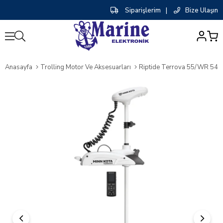
Siparişlerim
|
Bize Ulaşın
0
Anasayfa
Trolling Motor Ve Aksesuarları
Riptide Terrova 55/WR 54''