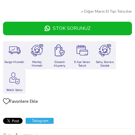
+
Diğer
Marin El Tipi Telsizler
STOK SORUNUZ
Kargo Hizmeti
Montaj
Güvenli
9 Aya Varan
Satış Sonrası
Hizmeti
Alışveriş
Taksit
Destek
Yetkili Satıcı
Favorilere Ekle
Telegram