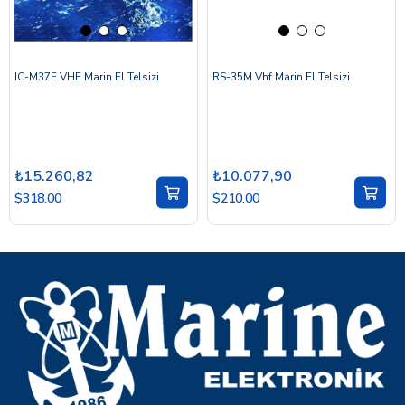
IC-M37E VHF Marin El Telsizi
RS-35M Vhf Marin El Telsizi
₺15.260,82
₺10.077,90
$318.00
$210.00