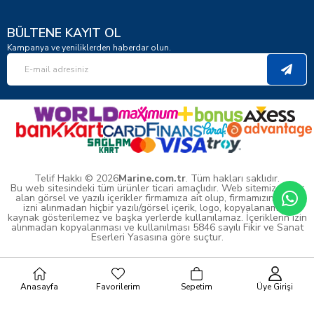
BÜLTENE KAYIT OL
Kampanya ve yeniliklerden haberdar olun.
Telif Hakkı © 2026
Marine.com.tr
. Tüm hakları saklıdır.
Bu web sitesindeki tüm ürünler ticari amaçlıdır. Web sitemizde yer
alan görsel ve yazılı içerikler firmamıza ait olup, firmamızın yazılı
izni alınmadan hiçbir yazılı/görsel içerik, logo, kopyalanamaz,
kaynak gösterilemez ve başka yerlerde kullanılamaz. İçeriklerin izin
alınmadan kopyalanması ve kullanılması 5846 sayılı Fikir ve Sanat
Eserleri Yasasına göre suçtur.
Anasayfa
Favorilerim
Sepetim
Üye Girişi