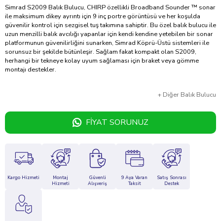
Simrad S2009 Balık Bulucu, CHIRP özellikli Broadband Sounder ™ sonar
ile maksimum dikey ayrıntı için 9 inç portre görüntüsü ve her koşulda
güvenilir kontrol için sezgisel tuş takımına sahiptir. Bu özel balık bulucu ile
uzun menzilli balık avcılığı yapanlar için kendi kendine yetebilen bir sonar
platformunun güvenilirliğini sunarken, Simrad Köprü-Üstü sistemleri ile
sorunsuz bir şekilde bütünleşir. Sağlam fakat kompakt olan S2009,
herhangi bir tekneye kolay uyum sağlaması için braket veya gömme
montajı destekler.
+
Diğer
Balık Bulucu
FIYAT SORUNUZ
Kargo Hizmeti
Montaj
Güvenli
9 Aya Varan
Satış Sonrası
Hizmeti
Alışveriş
Taksit
Destek