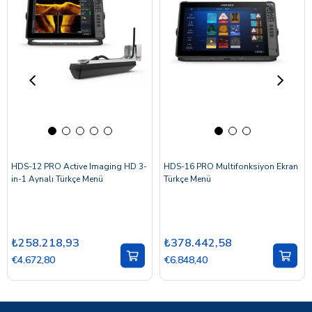
HDS-12 PRO Active Imaging HD 3-
HDS-16 PRO Multifonksiyon Ekran
in-1 Aynalı Türkçe Menü
Türkçe Menü
₺258.218,93
₺378.442,58
€4.672,80
€6.848,40