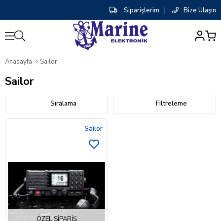
Siparişlerim
|
Bize Ulaşın
0
Anasayfa
Sailor
Sailor
Sıralama
Filtreleme
Sailor
ÖZEL SIPARIŞ