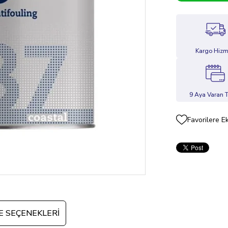
Kargo Hizm
9 Aya Varan T
Favorilere E
 SEÇENEKLERI