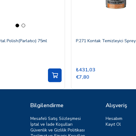
al Polish(Parlatıcı) 75ml
P.271 Kontak Temizleyici Spre
₺431,03
€7,80
Bilgilendirme
Alışveriş
Mesafeli Satış Sözleşmesi
Hesabım
İptal ve İade Koşulları
Kayıt Ol
Güvenlik ve Gizlilik Politikası
Teslimat ve Sipariş Koşulları