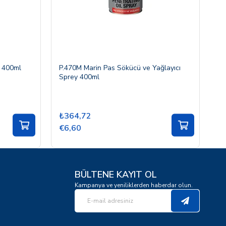
y 400ml
P.470M Marin Pas Sökücü ve Yağlayıcı
P.
Sprey 400ml
Sp
₺364,72
₺
€6,60
€
BÜLTENE KAYIT OL
Kampanya ve yeniliklerden haberdar olun.