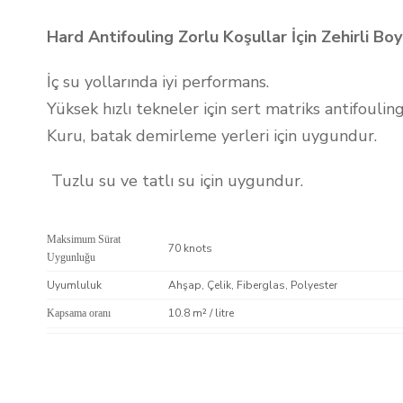
Hard Antifouling Zorlu Koşullar İçin Zehirli Bo
İç su yollarında iyi performans.
Yüksek hızlı tekneler için sert matriks antifouling
Kuru, batak demirleme yerleri için uygundur.
Tuzlu su ve tatlı su için uygundur.
Maksimum Sürat
70 knots
Uygunluğu
Uyumluluk
Ahşap, Çelik, Fiberglas, Polyester
10.8 m² / litre
Kapsama oranı