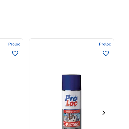
Proloc
Proloc