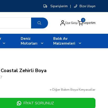
Siparişlerim
|
Bize Ulaşın
0
Sepetim
Üye Girişi
r
Deniz
Balık Av
Motorları
Malzemeleri
 Coastal Zehirli Boya
37
+
Diğer
Bakım Boya Kimyasallar
FIYAT SORUNUZ