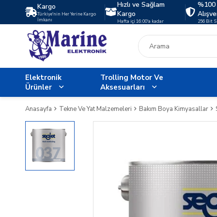
Hızlı ve Sağlam
%100 
Kargo
Kargo
Alışve
Türkiye'nin Her Yerine Kargo
İmkanı
Hafta içi 16:00'a kadar
256 Bit 
Elektronik
Trolling Motor Ve
Ürünler
Aksesuarları
Anasayfa
Tekne Ve Yat Malzemeleri
Bakım Boya Kimyasallar