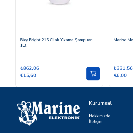
Bixy Bright 215 Cilalı Yıkama Şampuanı
Marine Met
1Lt
₺862,06
₺331,56
€15,60
€6,00
Kurumsal
Hakkımızda
İletişim