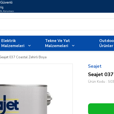
Güvenli
riş
SSL Koruması
Elektrik
Tekne Ve Yat
Outdoo
Malzemeleri
Malzemeleri
Ürünler
Seajet 037 Coastal Zehirli Boya
Seajet
Seajet 037
Ürün Kodu
S0