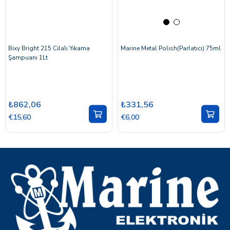
Bixy Bright 215 Cilalı Yıkama
Marine Metal Polish(Parlatıcı) 75ml
Şampuanı 1Lt
₺862,06
₺331,56
€15,60
€6,00