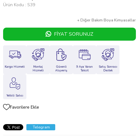
Ürün Kodu
S39
+
Diğer
Bakım Boya Kimyasallar
FIYAT SORUNUZ
Kargo Hizmeti
Montaj
Güvenli
9 Aya Varan
Satış Sonrası
Hizmeti
Alışveriş
Taksit
Destek
Yetkili Satıcı
Favorilere Ekle
Telegram