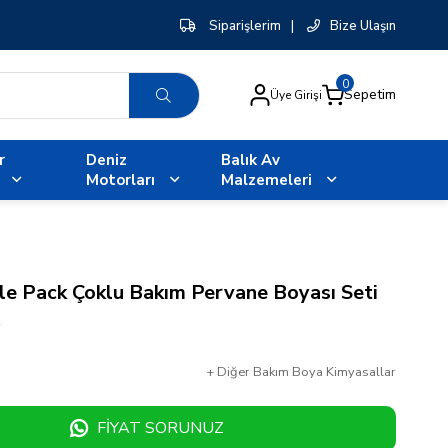
Siparişlerim
|
Bize Ulaşın
0
Sepetim
Üye Girişi
r
Deniz
Balık Av
Motorları
Malzemeleri
ple Pack Çoklu Bakım Pervane Boyası Seti
2
+
Diğer
Bakım Boya Kimyasallar
FIYAT SORUNUZ