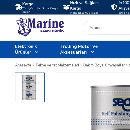
Hızlı ve Sağlam
%100 
Kargo
Kargo
Alışve
Türkiye'nin Her Yerine Kargo
İmkanı
Hafta içi 16:00'a kadar
256 Bit 
Elektronik
Trolling Motor Ve
Ürünler
Aksesuarları
Anasayfa
Tekne Ve Yat Malzemeleri
Bakım Boya Kimyasallar