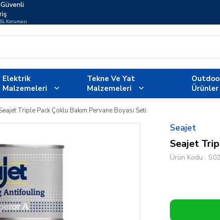
Güvenli
riş
SSL Koruması
Elektrik
Tekne Ve Yat
Outdoo
Malzemeleri
Malzemeleri
Ürünler
Seajet Triple Pack Çoklu Bakım Pervane Boyası Seti
Seajet
Seajet Tri
Ürün Kodu
S0