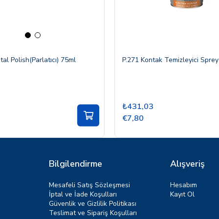
al Polish(Parlatıcı) 75ml
P.271 Kontak Temizleyici Spre
₺431,03
€7,80
Bilgilendirme
Alışveriş
Mesafeli Satış Sözleşmesi
Hesabım
İptal ve İade Koşulları
Kayıt Ol
Güvenlik ve Gizlilik Politikası
Teslimat ve Sipariş Koşulları