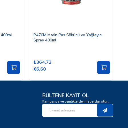
y 400ml
P.470M Marin Pas Sökücü ve Yağlayıcı
P.
Sprey 400ml
Sp
₺364,72
₺
€6,60
€
BÜLTENE KAYIT OL
Kampanya ve yeniliklerden haberdar olun.