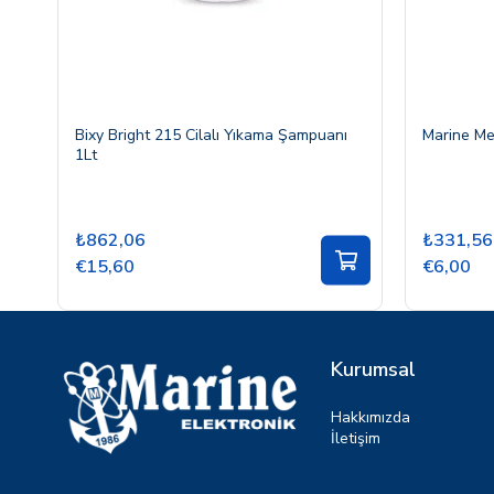
Bixy Bright 215 Cilalı Yıkama Şampuanı
Marine Met
1Lt
₺862,06
₺331,56
€15,60
€6,00
Kurumsal
Hakkımızda
İletişim