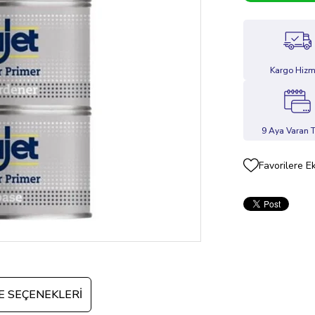
Kargo Hizm
9 Aya Varan T
Favorilere E
 SEÇENEKLERI