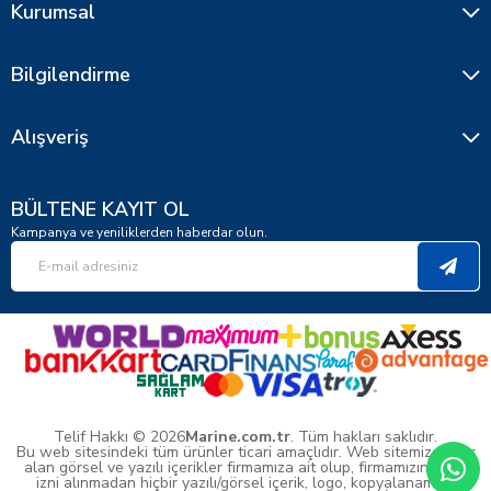
Kurumsal
Bilgilendirme
Alışveriş
BÜLTENE KAYIT OL
Kampanya ve yeniliklerden haberdar olun.
Telif Hakkı © 2026
Marine.com.tr
. Tüm hakları saklıdır.
Bu web sitesindeki tüm ürünler ticari amaçlıdır. Web sitemizde yer
alan görsel ve yazılı içerikler firmamıza ait olup, firmamızın yazılı
izni alınmadan hiçbir yazılı/görsel içerik, logo, kopyalanamaz,