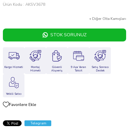
Ürün Kodu
AKSV3678
+
Diğer
Olta Kamışları
STOK SORUNUZ
Kargo Hizmeti
Montaj
Güvenli
9 Aya Varan
Satış Sonrası
Hizmeti
Alışveriş
Taksit
Destek
Yetkili Satıcı
Favorilere Ekle
Telegram