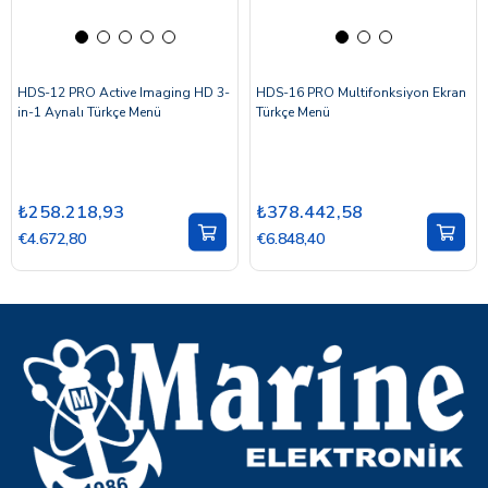
HDS-12 PRO Active Imaging HD 3-
HDS-16 PRO Multifonksiyon Ekran
in-1 Aynalı Türkçe Menü
Türkçe Menü
₺258.218,93
₺378.442,58
€4.672,80
€6.848,40