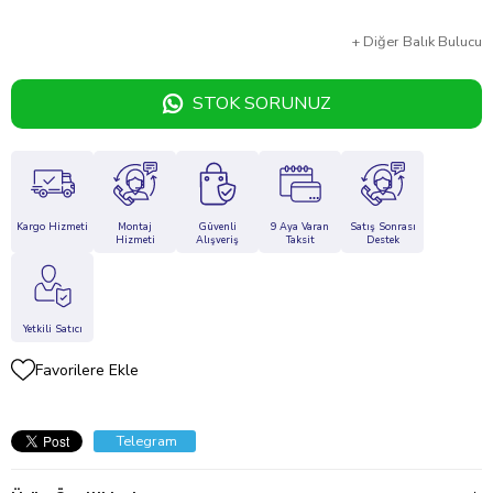
+
Diğer
Balık Bulucu
STOK SORUNUZ
Kargo Hizmeti
Montaj
Güvenli
9 Aya Varan
Satış Sonrası
Hizmeti
Alışveriş
Taksit
Destek
Yetkili Satıcı
Favorilere Ekle
Telegram