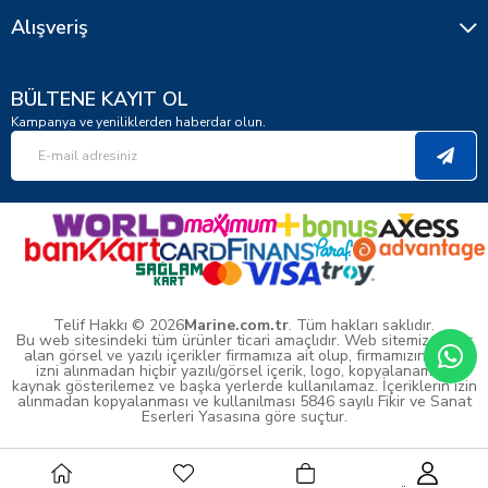
Alışveriş
BÜLTENE KAYIT OL
Kampanya ve yeniliklerden haberdar olun.
Telif Hakkı © 2026
Marine.com.tr
. Tüm hakları saklıdır.
Bu web sitesindeki tüm ürünler ticari amaçlıdır. Web sitemizde yer
alan görsel ve yazılı içerikler firmamıza ait olup, firmamızın yazılı
izni alınmadan hiçbir yazılı/görsel içerik, logo, kopyalanamaz,
kaynak gösterilemez ve başka yerlerde kullanılamaz. İçeriklerin izin
alınmadan kopyalanması ve kullanılması 5846 sayılı Fikir ve Sanat
Eserleri Yasasına göre suçtur.