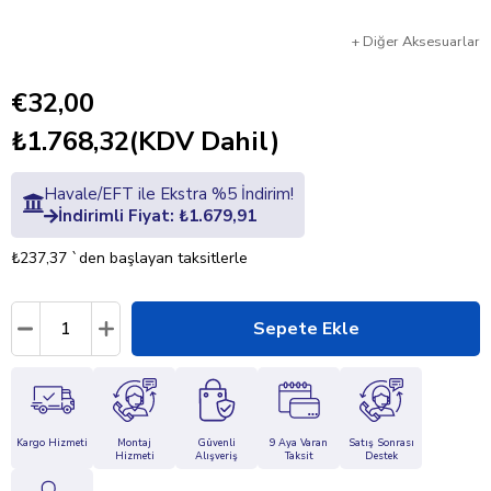
+
Diğer
Aksesuarlar
€32,00
₺1.768,32
(KDV Dahil)
Havale/EFT ile Ekstra %5 İndirim!
İndirimli Fiyat: ₺1.679,91
₺237,37
`den başlayan taksitlerle
Kargo Hizmeti
Montaj
Güvenli
9 Aya Varan
Satış Sonrası
Hizmeti
Alışveriş
Taksit
Destek