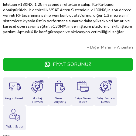
Intellian v130NX, 1,25 m çapında reflektöre sahip, Ku-Ka-bandı
dönüştürülebilir denizcilik VSAT Anten Sistemidir. v130NX\'in son derece
verimli RF tasarımına sahip yeni kontrol platformu, diğer 1,3 metre sınıfı
sistemlere kıyasla üstün performans sunarak daha yüksek veri hızları ve
küresel operasyon sağlar. v130NX\'in yeni işletim platformu, akıllı işletim
yazılımı AptusNX ile konfigürasyon ve aktivasyon verimliliğini sağlar.
+
Diğer
Marin Tv Antenleri
FIYAT SORUNUZ
Kargo Hizmeti
Montaj
Güvenli
9 Aya Varan
Satış Sonrası
Hizmeti
Alışveriş
Taksit
Destek
Yetkili Satıcı