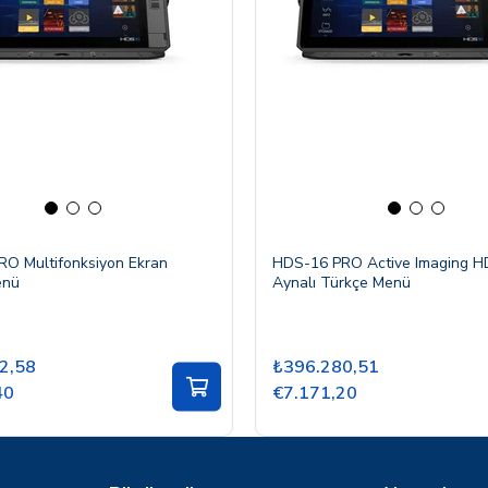
O Multifonksiyon Ekran
HDS-16 PRO Active Imaging HD
enü
Aynalı Türkçe Menü
2,58
₺396.280,51
40
€7.171,20