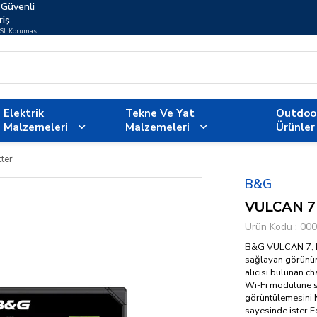
Güvenli
riş
SSL Koruması
Elektrik
Tekne Ve Yat
Outdoo
Malzemeleri
Malzemeleri
Ürünler
ter
B&G
VULCAN 7 
Ürün Kodu
000
B&G VULCAN 7, kü
sağlayan görünüm
alıcısı bulunan ch
Wi-Fi modulüne sa
görüntülemesini 
sayesinde ister F