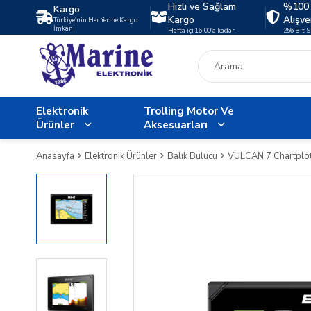
Hızlı ve Sağlam
%100 
Kargo
Kargo
Alışve
Türkiye'nin Her Yerine Kargo
İmkanı
Hafta içi 16:00'a kadar
256 Bit 
Elektronik
Trolling Motor Ve
Ürünler
Aksesuarları
Anasayfa
Elektronik Ürünler
Balık Bulucu
VULCAN 7 Chartplot