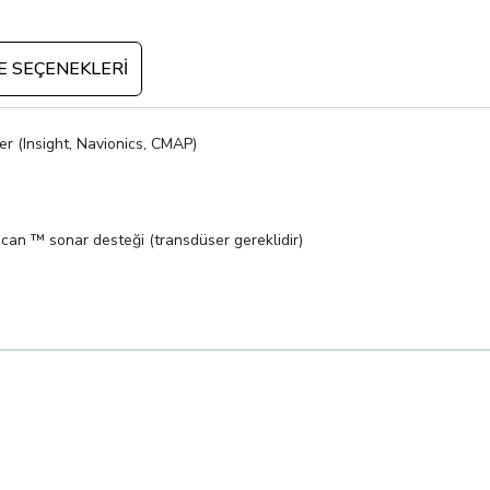
 SEÇENEKLERI
er (Insight, Navionics, CMAP)
an ™ sonar desteği (transdüser gereklidir)