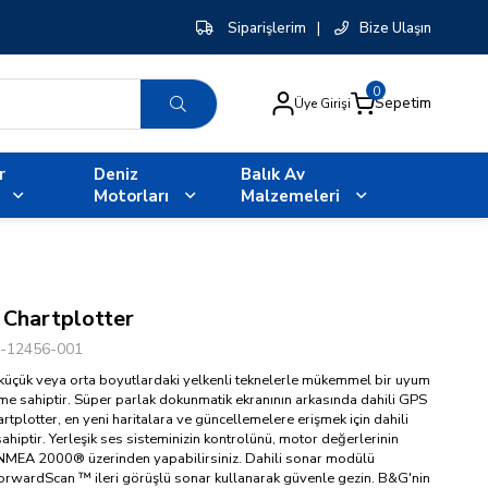
Siparişlerim
|
Bize Ulaşın
0
Sepetim
Üye Girişi
r
Deniz
Balık Av
Motorları
Malzemeleri
Chartplotter
-12456-001
çük veya orta boyutlardaki yelkenli teknelerle mükemmel bir uyum
e sahiptir. Süper parlak dokunmatik ekranının arkasında dahili GPS
artplotter, en yeni haritalara ve güncellemelere erişmek için dahili
hiptir. Yerleşik ses sisteminizin kontrolünü, motor değerlerinin
NMEA 2000® üzerinden yapabilirsiniz. Dahili sonar modülü
orwardScan ™ ileri görüşlü sonar kullanarak güvenle gezin. B&G'nin