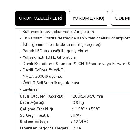
ÜRÜN ÖZELLIKLERI
YORUMLAR
(0)
ÖDEME
- Kullanımı kolay dokunmatik 7 inç ekran
-
En kapsamlı harita desteğine sahip tam özellikli chartplott
- İster gömme ister braketli montaj seçeneği
- Parlak LED arka ışığı ile geniş ekran
- Yüksek hızlı 10 Hz GPS alıcısı
- Dahili Broadband Sounder ™, CHIRP sonar veya ForwardSc
- Dahili GoFree ™ Wi-Fi
- NMEA 2000
®
uyumlu
- Ödüllü SailSteer
®
uygulaması
- Laylines
Ürün Ölçüleri (GxYxD)
:
200x143x70 mm
Ürün Ağırlığı
:
0.9 Kg
Çalışma Sıcaklığı
:
-15°C / +55°C
Su Geçirmezlik
:
IPX7
Sistem Voltajı
:
12 VDC
Önerilen Sigorta Değeri
:
2A