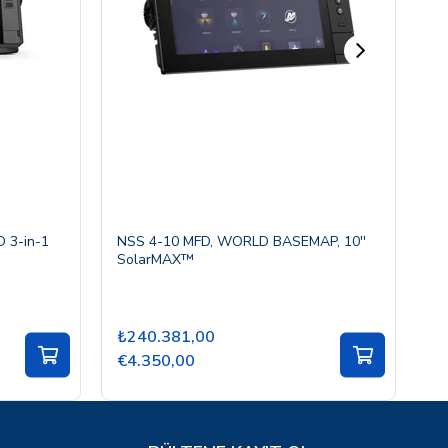
 3-in-1
NSS 4-10 MFD, WORLD BASEMAP, 10''
S2
SolarMAX™
₺240.381,00
₺
€4.350,00
€