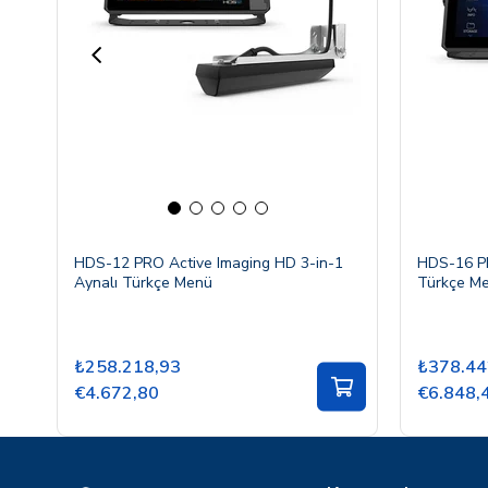
HDS-12 PRO Active Imaging HD 3-in-1
HDS-16 PR
Aynalı Türkçe Menü
Türkçe M
₺258.218,93
₺378.44
€4.672,80
€6.848,