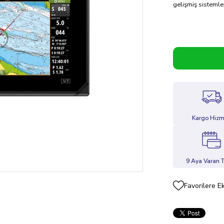
gelişmiş sistemler
Kargo Hizm
9 Aya Varan T
Favorilere E