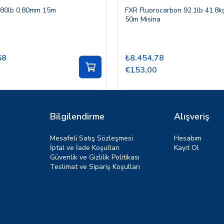
 80lb 0.80mm 15m
FXR Fluorocarbon 92.1lb 41.8
50m Misina
58
₺8.454,78
€153,00
Bilgilendirme
Alışveriş
Mesafeli Satış Sözleşmesi
Hesabım
İptal ve İade Koşulları
Kayıt Ol
Güvenlik ve Gizlilik Politikası
Teslimat ve Sipariş Koşulları