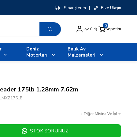
Siparişlerim
|
Bize Ulaşın
0
Sepetim
Üye Girişi
r
Deniz
Balık Av
Motorları
Malzemeleri
eader 175lb 1.28mm 7.62m
JLMXZ175LB
+
Diğer
Misina Ve İpler
STOK SORUNUZ