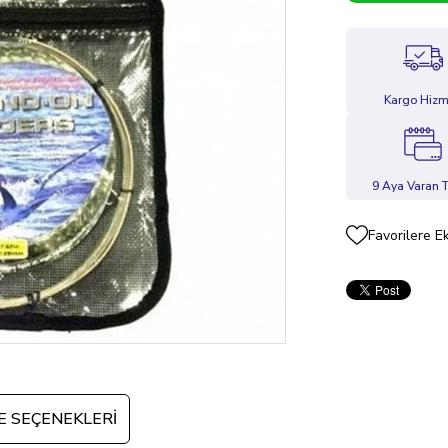
Kargo Hizm
9 Aya Varan T
Favorilere E
 SEÇENEKLERI