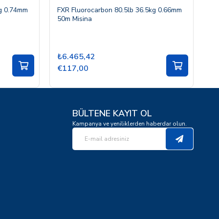
kg 0.74mm
FXR Fluorocarbon 80.5lb 36.5kg 0.66mm
FX
50m Misina
50
₺6.465,42
₺
€117,00
€
BÜLTENE KAYIT OL
Kampanya ve yeniliklerden haberdar olun.