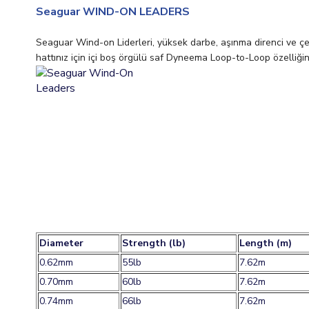
Seaguar WIND-ON LEADERS
Seaguar Wind-on Liderleri, yüksek darbe, aşınma direnci ve çekm
hattınız için içi boş örgülü saf Dyneema Loop-to-Loop özelliğin
Diameter
Strength (lb)
Length (m)
0.62mm
55lb
7.62m
0.70mm
60lb
7.62m
0.74mm
66lb
7.62m