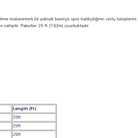
e mukavemeti ile yüksek basınçlı spor balıkçılığının zorlu taleplerini k
e sahiptir. Paketler 25 ft (7,62m) uzunluktadır.
Length (ft)
25ft
25ft
25ft