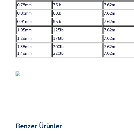
0.78mm
75lb
7.62m
0.80mm
80lb
7.62m
0.91mm
95lb
7.62m
1.05mm
125lb
7.62m
1.28mm
175lb
7.62m
1.38mm
200lb
7.62m
1.48mm
220lb
7.62m
Benzer Ürünler