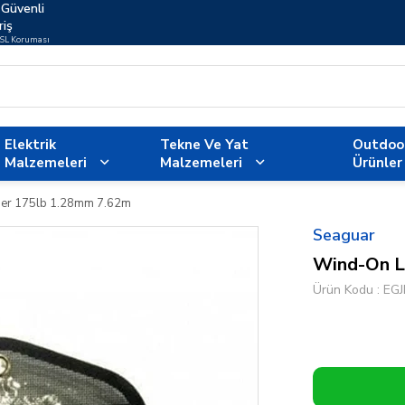
Güvenli
riş
SSL Koruması
Elektrik
Tekne Ve Yat
Outdoo
Malzemeleri
Malzemeleri
Ürünler
er 175lb 1.28mm 7.62m
Seaguar
Wind-On L
Ürün Kodu
EG