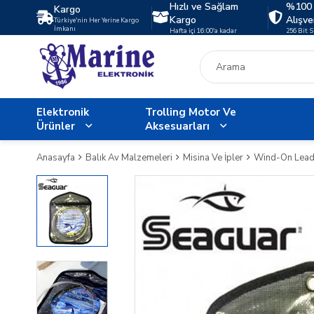
Hızlı ve Sağlam
%100 
Kargo
Kargo
Alışve
Türkiye'nin Her Yerine Kargo
İmkanı
Hafta içi 16:00'a kadar
256 Bit 
Elektronik
Trolling Motor Ve
Ürünler
Aksesuarları
Anasayfa
Balık Av Malzemeleri
Misina Ve İpler
Wind-On Lead