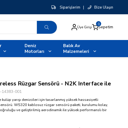
Siparişlerim
|
Bize Ulaşın
0
Sepetim
Üye Girişi
r
Deniz
Balık Av
Motorları
Malzemeleri
less Rüzgar Sensörü - N2K Interface ile
-14383-001
kulüp yarışı denizcileri için tasarlanmış yüksek hassasiyetli
sensörü. WS320 kablosuz rüzgar sensörü paketi, kurulumu kolay,
oğruluğu ve geliştirilmiş aerodinamik ile yüksek performanslı bir