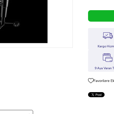
Kargo Hizm
9 Aya Varan T
Favorilere E