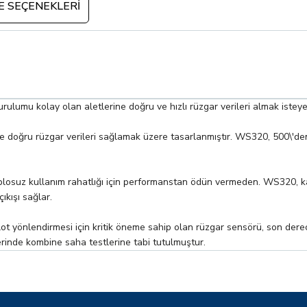
 SEÇENEKLERI
lumu kolay olan aletlerine doğru ve hızlı rüzgar verileri almak istey
 doğru rüzgar verileri sağlamak üzere tasarlanmıştır. WS320, 500\'den f
kablosuz kullanım rahatlığı için performanstan ödün vermeden. WS320, 
kışı sağlar.
lot yönlendirmesi için kritik öneme sahip olan rüzgar sensörü, son derec
inde kombine saha testlerine tabi tutulmuştur.