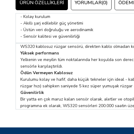
ÜRÜN ÖZELLIKLERI
YORUMLAR
(0)
ÖDEME
- Kolay kurulum
- Akıllı şarj edilebilir güç yönetimi
- Üstün veri doğruluğu ve aerodinamik
- Sensör kalitesi ve güvenilirliği
WS320 kablosuz rüzgar sensörü, direkten kablo olmadan kuru
Yüksek performans
Yelkenin ve meyilin tüm noktalarında her koşulda son derece
sensörle karşılaştırıldı.
Ödün Vermeyen Kablosuz
Kurulumu kolay ve hafif, daha küçük tekneler için ideal - 
rüzgar hızı) sahipken saniyede 5 kez süper yumuşak rüzgar çı
Güvenilirlik
Bir yatta en çok maruz kalan sensör olarak, aletler ve otopi
programına ek olarak, WS320 sensörleri 200.000 saatin üzer