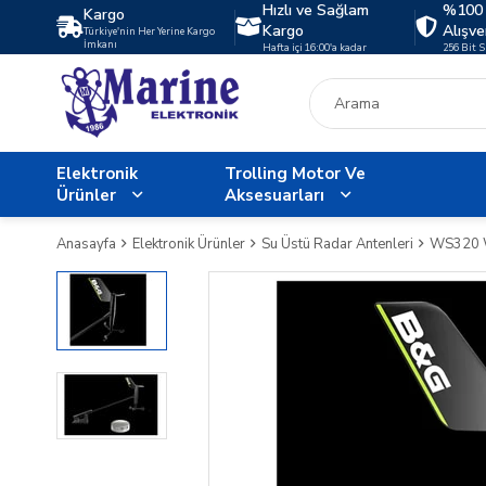
Hızlı ve Sağlam
%100 
Kargo
Kargo
Alışve
Türkiye'nin Her Yerine Kargo
İmkanı
Hafta içi 16:00'a kadar
256 Bit 
Elektronik
Trolling Motor Ve
Ürünler
Aksesuarları
Anasayfa
Elektronik Ürünler
Su Üstü Radar Antenleri
WS320 Wi