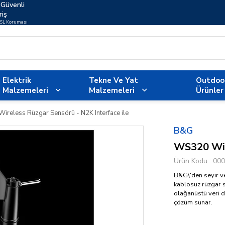
Güvenli
riş
SSL Koruması
Elektrik
Tekne Ve Yat
Outdoo
Malzemeleri
Malzemeleri
Ürünler
reless Rüzgar Sensörü - N2K Interface ile
B&G
WS320 Wire
Ürün Kodu
000
B&G\'den seyir ve 
kablosuz rüzgar 
olağanüstü veri d
çözüm sunar.