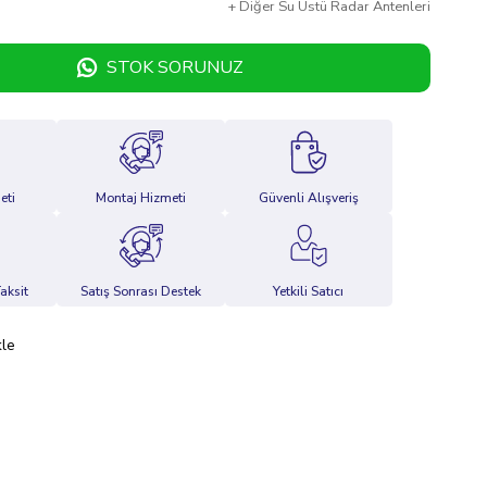
+
Diğer
Su Üstü Radar Antenleri
STOK SORUNUZ
eti
Montaj Hizmeti
Güvenli Alışveriş
aksit
Satış Sonrası Destek
Yetkili Satıcı
kle