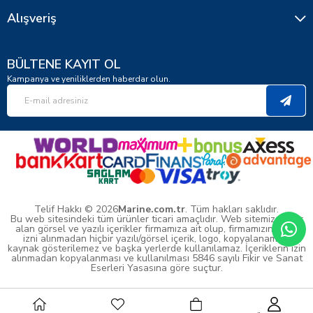
Alışveriş
BÜLTENE KAYIT OL
Kampanya ve yeniliklerden haberdar olun.
Telif Hakkı © 2026
Marine.com.tr
. Tüm hakları saklıdır.
Bu web sitesindeki tüm ürünler ticari amaçlıdır. Web sitemizde yer
alan görsel ve yazılı içerikler firmamıza ait olup, firmamızın yazılı
izni alınmadan hiçbir yazılı/görsel içerik, logo, kopyalanamaz,
kaynak gösterilemez ve başka yerlerde kullanılamaz. İçeriklerin izin
alınmadan kopyalanması ve kullanılması 5846 sayılı Fikir ve Sanat
Eserleri Yasasına göre suçtur.