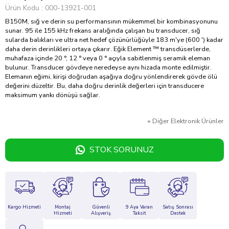
Ürün Kodu
000-13921-001
B150M, sığ ve derin su performansının mükemmel bir kombinasyonunu
sunar. 95 ile 155 kHz frekans aralığında çalışan bu transducer, sığ
sularda balıkları ve ultra net hedef çözünürlüğüyle 183 m'ye (600 ') kadar
daha derin derinlikleri ortaya çıkarır. Eğik Element ™ transdüserlerde,
muhafaza içinde 20 °, 12 ° veya 0 ° açıyla sabitlenmiş seramik eleman
bulunur. Transducer gövdeye neredeyse aynı hizada monte edilmiştir.
Elemanın eğimi, kirişi doğrudan aşağıya doğru yönlendirerek gövde ölü
değerini düzeltir. Bu, daha doğru derinlik değerleri için transducere
maksimum yankı dönüşü sağlar.
+
Diğer
Elektronik Ürünler
STOK SORUNUZ
Kargo Hizmeti
Montaj
Güvenli
9 Aya Varan
Satış Sonrası
Hizmeti
Alışveriş
Taksit
Destek