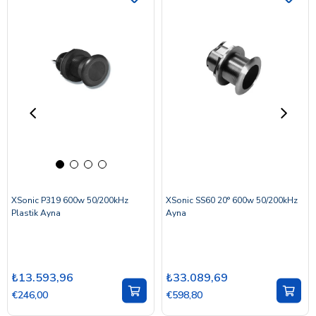
XSonic P319 600w 50/200kHz
XSonic SS60 20° 600w 50/200kHz
Plastik Ayna
Ayna
₺13.593,96
₺33.089,69
€246,00
€598,80