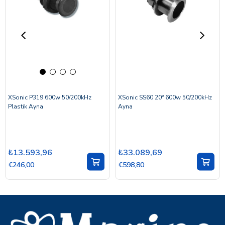
XSonic P319 600w 50/200kHz
XSonic SS60 20° 600w 50/200kHz
Plastik Ayna
Ayna
₺13.593,96
₺33.089,69
€246,00
€598,80