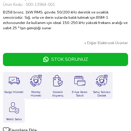
Ürün Kodu
000-13964-001
B258 bronz, 1kW RMS, gövde, 50/200 kHz derinlik ve sıcaklık
sensörüdür. Sığ, orta ve derin sularda balık tutmak için BSM-1
echosounder ile kullanım için ideal 150-250 kHz yüksek frekans aralığı ve
sabit 25 ° Işın genişliği sunar.
+
Diğer
Elektronik Ürünler
STOK SORUNUZ
Kargo Hizmeti
Montaj
Güvenli
9 Aya Varan
Satış Sonrası
Hizmeti
Alışveriş
Taksit
Destek
Yetkili Satıcı
Favorilere Ekle