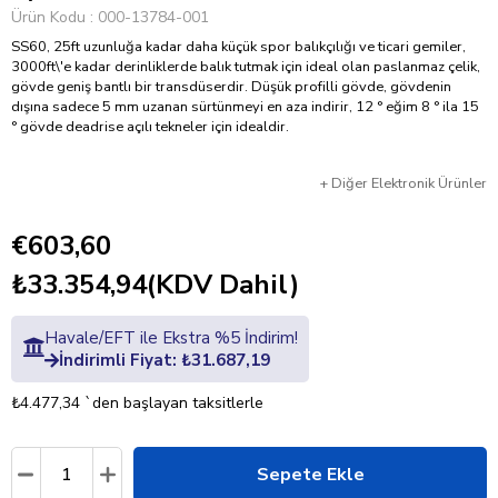
Ürün Kodu
000-13784-001
SS60, 25ft uzunluğa kadar daha küçük spor balıkçılığı ve ticari gemiler,
3000ft\'e kadar derinliklerde balık tutmak için ideal olan paslanmaz çelik,
gövde geniş bantlı bir transdüserdir. Düşük profilli gövde, gövdenin
dışına sadece 5 mm uzanan sürtünmeyi en aza indirir, 12 ° eğim 8 ° ila 15
° gövde deadrise açılı tekneler için idealdir.
+
Diğer
Elektronik Ürünler
€603,60
₺33.354,94
(KDV Dahil)
Havale/EFT ile Ekstra %5 İndirim!
İndirimli Fiyat: ₺31.687,19
₺4.477,34
`den başlayan taksitlerle