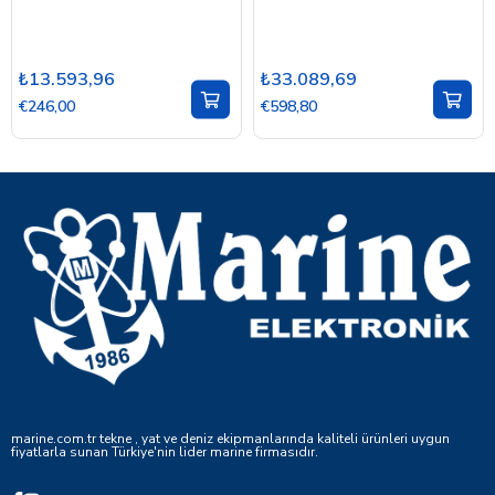
₺13.593,96
₺33.089,69
€246,00
€598,80
marine.com.tr tekne , yat ve deniz ekipmanlarında kaliteli ürünleri uygun
fiyatlarla sunan Türkiye'nin lider marine firmasıdır.