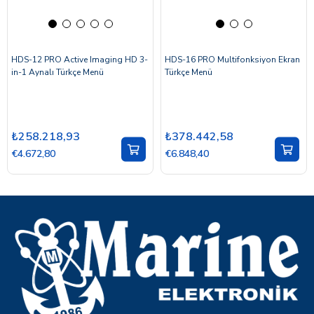
HDS-12 PRO Active Imaging HD 3-
HDS-16 PRO Multifonksiyon Ekran
in-1 Aynalı Türkçe Menü
Türkçe Menü
₺258.218,93
₺378.442,58
€4.672,80
€6.848,40