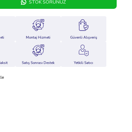
STOK SORUNUZ
eti
Montaj Hizmeti
Güvenli Alışveriş
aksit
Satış Sonrası Destek
Yetkili Satıcı
kle