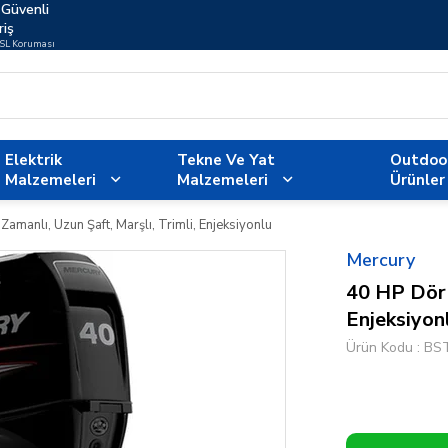
Güvenli
riş
SSL Koruması
Elektrik
Tekne Ve Yat
Outdoo
Malzemeleri
Malzemeleri
Ürünler
Zamanlı, Uzun Şaft, Marşlı, Trimli, Enjeksiyonlu
Mercury
40 HP Dört
Enjeksiyon
Ürün Kodu
BS