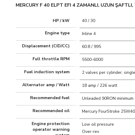
MERCURY F 40 ELPT EFI 4 ZAMANLI, UZUN ŞAFTLI
HP / kW
40 / 30
Engine type
Inline 4
Displacement (CID/CC)
60.8 / 995
Full throttle RPM
5500-6000
Fuel induction system
2 valves per cylinder, sin
Alternator amp / Watt
18 amp / 226 watt
Recommended fuel
Unleaded 90RON minimum
Recommended oil
Mercury FourStroke 25W40 
Engine protection
Low oil pressure
operator warning
Over-rev