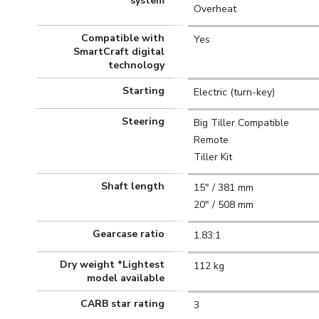
system
Overheat
Compatible with
Yes
SmartCraft digital
technology
Starting
Electric (turn-key)
Steering
Big Tiller Compatible
Remote
Tiller Kit
Shaft length
15" / 381 mm
20" / 508 mm
Gearcase ratio
1.83:1
Dry weight *Lightest
112 kg
model available
CARB star rating
3