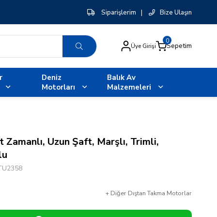
Siparişlerim
|
Bize Ulaşın
0
Sepetim
Üye Girişi
r
Deniz
Balık Av
Motorları
Malzemeleri
 Zamanlı, Uzun Şaft, Marşlı, Trimli,
lu
TU2358
+
Diğer
Dıştan Takma Motorlar