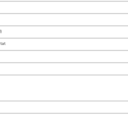
I)
tat