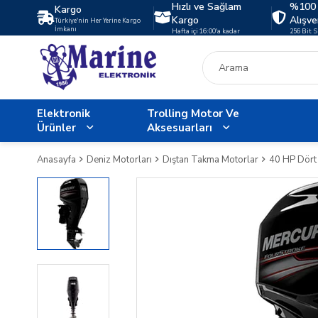
Hızlı ve Sağlam
%100 
Kargo
Kargo
Alışve
Türkiye'nin Her Yerine Kargo
İmkanı
Hafta içi 16:00'a kadar
256 Bit 
Elektronik
Trolling Motor Ve
Ürünler
Aksesuarları
Anasayfa
Deniz Motorları
Dıştan Takma Motorlar
40 HP Dört 