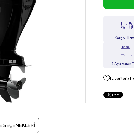
Kargo Hizm
9 Aya Varan T
Favorilere E
 SEÇENEKLERI