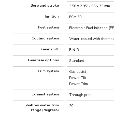
Bore and stroke
2.56 x 2.95" / 65 x 75 mm
Ignition
ECM 70
Fuel system
Electronic Fuel Injection (EF
Cooling system
Water-cooled with thermos
Gear shift
F-N-R
Gearcase options
Standard
Trim system
Gas assist
Power Tilt
Power Trim
Exhaust system
Through prop
Shallow water trim
20
range (degrees)