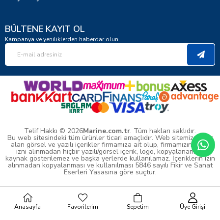
BÜLTENE KAYIT OL
Kampanya ve yeniliklerden haberdar olun.
Telif Hakkı © 2026
Marine.com.tr
. Tüm hakları saklıdır.
Bu web sitesindeki tüm ürünler ticari amaçlıdır. Web sitemizde yer
alan görsel ve yazılı içerikler firmamıza ait olup, firmamızın yazılı
izni alınmadan hiçbir yazılı/görsel içerik, logo, kopyalanamaz,
kaynak gösterilemez ve başka yerlerde kullanılamaz. İçeriklerin izin
alınmadan kopyalanması ve kullanılması 5846 sayılı Fikir ve Sanat
Eserleri Yasasına göre suçtur.
Anasayfa
Favorilerim
Sepetim
Üye Girişi