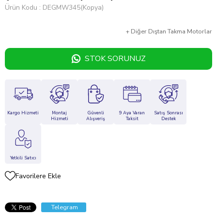
Ürün Kodu
DEGMW345(Kopya)
+
Diğer
Dıştan Takma Motorlar
STOK SORUNUZ
Kargo Hizmeti
Montaj
Güvenli
9 Aya Varan
Satış Sonrası
Hizmeti
Alışveriş
Taksit
Destek
Yetkili Satıcı
Favorilere Ekle
Telegram