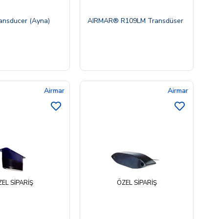
ransducer (Ayna)
AIRMAR® R109LM Transdüser
Airmar
Airmar
EL SIPARIŞ
ÖZEL SIPARIŞ