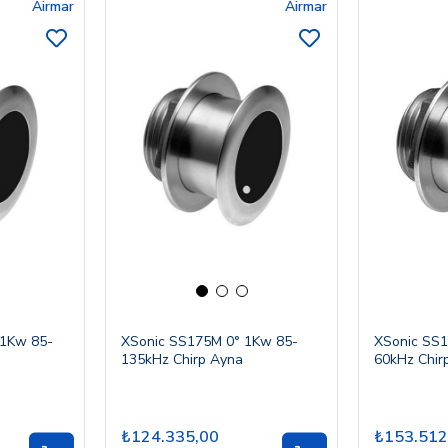
Airmar
Airmar
 1Kw 85-
XSonic SS175M 0° 1Kw 85-
XSonic SS1
135kHz Chirp Ayna
60kHz Chir
₺124.335,00
₺153.512