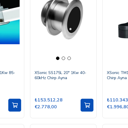
 1Kw 85-
XSonic SS175L 20° 1Kw 40-
XSonic TM
60kHz Chirp Ayna
Chirp Ayna
₺153.512,28
₺110.343
€2.778,00
€1.996,8