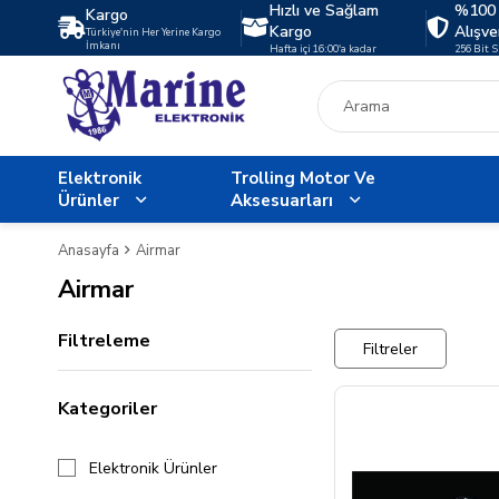
Hızlı ve Sağlam
%100 
Kargo
Kargo
Alışve
Türkiye'nin Her Yerine Kargo
İmkanı
Hafta içi 16:00'a kadar
256 Bit 
Elektronik
Trolling Motor Ve
Ürünler
Aksesuarları
Anasayfa
Airmar
Airmar
Filtreleme
Filtreler
Kategoriler
Elektronik Ürünler