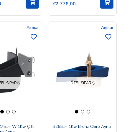
0
€2.778,00
Airmar
Airmar
EL SIPARIŞ
ÖZEL SIPARIŞ
275LH-W 1Kw Çift
B265LH 1Kw Bronz Chirp Ayna
irp Ayna