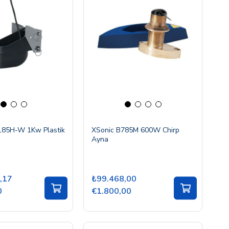
185H-W 1Kw Plastik
XSonic B785M 600W Chirp
Ayna
,17
₺99.468,00
0
€1.800,00