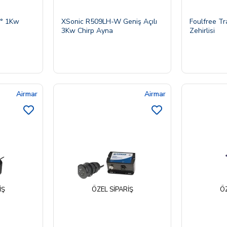
° 1Kw
XSonic R509LH-W Geniş Açılı
Foulfree T
3Kw Chirp Ayna
Zehirlisi
Airmar
Airmar
IŞ
ÖZEL SIPARIŞ
ÖZ