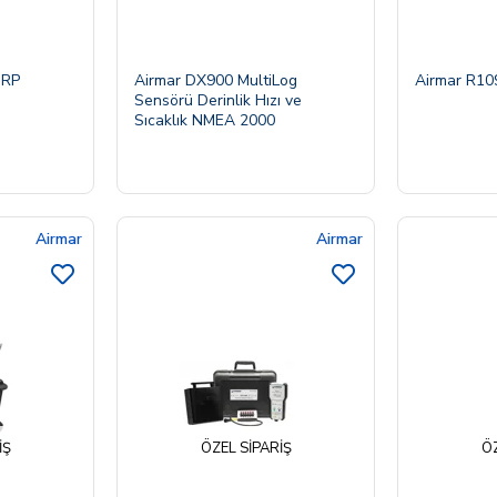
IRP
Airmar DX900 MultiLog
Airmar R1
Sensörü Derinlik Hızı ve
Sıcaklık NMEA 2000
Airmar
Airmar
IŞ
ÖZEL SIPARIŞ
ÖZ