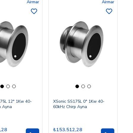
Airmar
Airmar
75L 12° 1Kw 40-
XSonic SS175L 0° 1Kw 40-
p Ayna
60kHz Chirp Ayna
,28
₺153.512,28