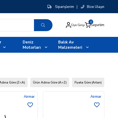
Siparişlerim
|
Bize Ulaşın
0
Sepetim
Üye Girişi
r
Deniz
Balık Av
Motorları
Malzemeleri
Adına Göre (Z<A)
Ürün Adına Göre (A>Z)
Fiyata Göre (Artan)
Airmar
Airmar