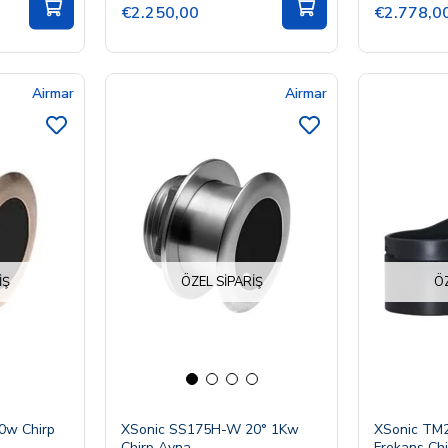
€2.250,00
€2.778,0
Airmar
Airmar
IŞ
ÖZEL SIPARIŞ
ÖZ
0w Chirp
XSonic SS175H-W 20° 1Kw
XSonic TM
Chirp Ayna
Frekans Ch