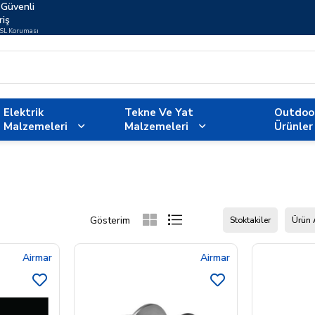
Güvenli
riş
SSL Koruması
Elektrik
Tekne Ve Yat
Outdoo
Malzemeleri
Malzemeleri
Ürünler
Stoktakiler
Ürün 
Airmar
Airmar