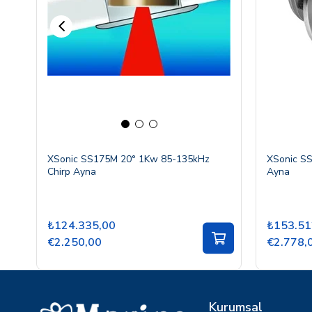
XSonic SS175M 20° 1Kw 85-135kHz
XSonic SS
Chirp Ayna
Ayna
₺124.335,00
₺153.51
€2.250,00
€2.778,
Kurumsal