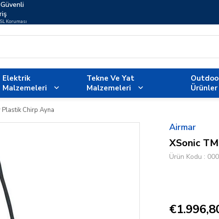
Güvenli
riş
SSL Koruması
Elektrik
Tekne Ve Yat
Outdoo
Malzemeleri
Malzemeleri
Ürünler
lastik Chirp Ayna
Airmar
XSonic TM
Ürün Kodu
000
€1.996,8