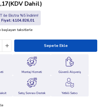
,17
(KDV Dahil)
 ile Ekstra %5 İndirim!
i Fiyat: ₺104.826,01
 başlayan taksitlerle
eti
Montaj Hizmeti
Güvenli Alışveriş
aksit
Satış Sonrası Destek
Yetkili Satıcı
kle