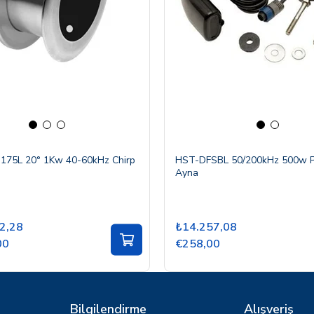
175L 20° 1Kw 40-60kHz Chirp
HST-DFSBL 50/200kHz 500w Pl
Ayna
2,28
₺14.257,08
00
€258,00
Bilgilendirme
Alışveriş