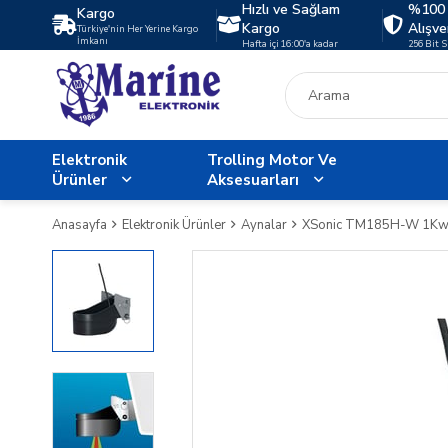
Hızlı ve Sağlam
%100 
Kargo
Kargo
Alışve
Türkiye'nin Her Yerine Kargo
İmkanı
Hafta içi 16:00'a kadar
256 Bit 
Elektronik
Trolling Motor Ve
Ürünler
Aksesuarları
Anasayfa
Elektronik Ürünler
Aynalar
XSonic TM185H-W 1Kw P