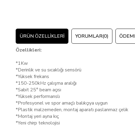
ÜRÜN ÖZELLIKLERI
YORUMLAR
(0)
ÖDEME
Özellikleri:
*1Kw
*Derinlik ve su sıcaklığı sensörü
*Yüksek frekans
*150-250kHz çalışma aralığı
*Sabit 25° beam açısı
*Yüksek performanslı
*Profesyonel ve spor amaçlı balıkçıya uygun
*Plastik malzemeden, montaj aparatı paslanmaz çelik
*Montaj yeri ayna kıç
*Yeni chirp teknolojisi