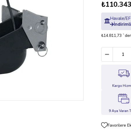
₺110.343
Havale/EFT
İndiriml
₺14.811,73
`den
Kargo Hizm
9 Aya Varan T
Favorilere E