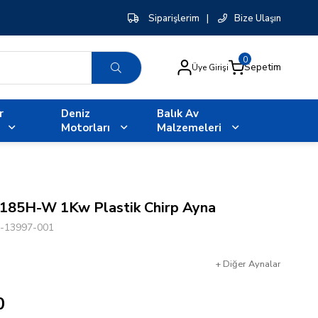
Siparişlerim
|
Bize Ulaşın
0
Sepetim
Üye Girişi
r
Deniz
Balık Av
Motorları
Malzemeleri
185H-W 1Kw Plastik Chirp Ayna
-13997-001
+
Diğer
Aynalar
0