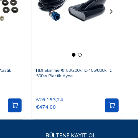
astik
HDI Skimmer® 50/200kHz-455/800kHz
XS
500w Plastik Ayna
₺26.193,24
₺
€474,00
€
BÜLTENE KAYIT OL