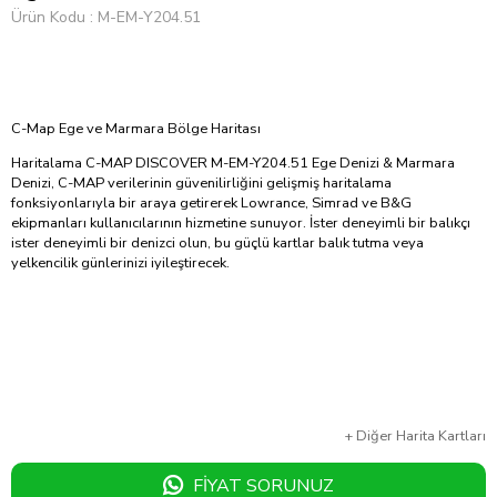
Ürün Kodu
M-EM-Y204.51
C-Map Ege ve Marmara Bölge Haritası
Haritalama C-MAP DISCOVER M-EM-Y204.51 Ege Denizi & Marmara
Denizi, C-MAP verilerinin güvenilirliğini gelişmiş haritalama
fonksiyonlarıyla bir araya getirerek Lowrance, Simrad ve B&G
ekipmanları kullanıcılarının hizmetine sunuyor. İster deneyimli bir balıkçı
ister deneyimli bir denizci olun, bu güçlü kartlar balık tutma veya
yelkencilik günlerinizi iyileştirecek.
+
Diğer
Harita Kartları
FIYAT SORUNUZ