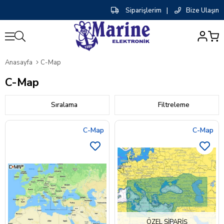
Siparişlerim
|
Bize Ulaşın
0
Anasayfa
C-Map
C-Map
Sıralama
Filtreleme
C-Map
C-Map
ÖZEL SIPARIŞ