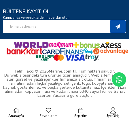
BÜLTENE KAYIT OL
Kampanya ve yeniliklerden haberdar olun.
Telif Hakkı © 2026
Marine.com.tr
. Tüm hakları saklıdır.
Bu web sitesindeki tüm ürünler ticari amaçlıdır. Web sitemizde yer
alan görsel ve yazılı içerikler firmamıza ait olup, firmamızın yazılı
izni alınmadan hiçbir yazılı/görsel içerik, logo, kopyalanamaz,
kaynak gösterilemez ve başka yerlerde kullanılamaz. İçeriklerin izin
alınmadan kopyalanması ve kullanılması 5846 sayılı Fikir ve Sanat
Eserleri Yasasına göre suçtur.
Anasayfa
Favorilerim
Sepetim
Üye Girişi