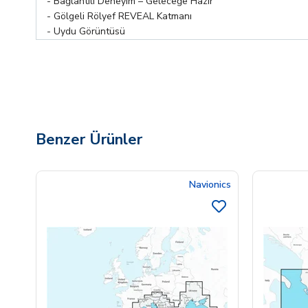
- Bağlantılı Deneyim – Geleceğe Hazır
- Gölgeli Rölyef REVEAL Katmanı
- Uydu Görüntüsü
Benzer Ürünler
Navionics