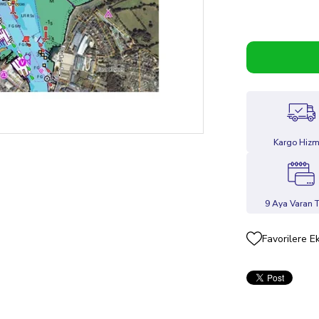
Kargo Hizm
9 Aya Varan T
Favorilere E