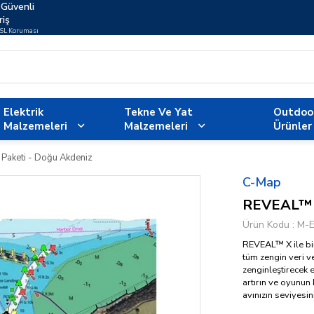
Güvenli
riş
SSL Koruması
Elektrik
Tekne Ve Yat
Outdoo
Malzemeleri
Malzemeleri
Ürünler
Paketi - Doğu Akdeniz
C-Map
REVEAL™ X
Ürün Kodu
M-
REVEAL™ X ile bi
tüm zengin veri ve
zenginleştirecek e
artırın ve oyunun
avınızın seviyesin