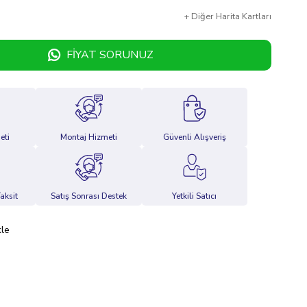
+
Diğer
Harita Kartları
FIYAT SORUNUZ
eti
Montaj Hizmeti
Güvenli Alışveriş
aksit
Satış Sonrası Destek
Yetkili Satıcı
kle