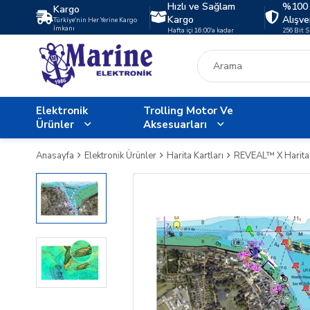
Hızlı ve Sağlam
%100 
Kargo
Kargo
Alışve
Türkiye'nin Her Yerine Kargo
İmkanı
Hafta içi 16:00'a kadar
256 Bit 
Elektronik
Trolling Motor Ve
Ürünler
Aksesuarları
Anasayfa
Elektronik Ürünler
Harita Kartları
REVEAL™ X Harita 