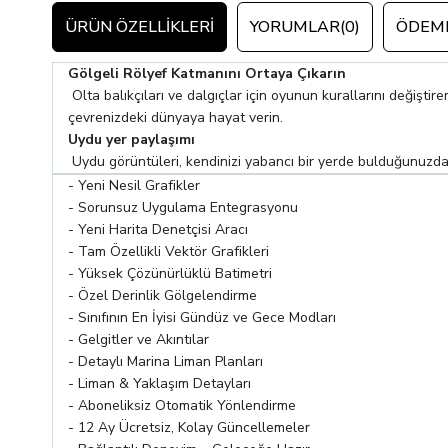
ÜRÜN ÖZELLIKLERI
YORUMLAR
(0)
ÖDEME
Gölgeli Rölyef Katmanını Ortaya Çıkarın
Olta balıkçıları ve dalgıçlar için oyunun kurallarını değişti
çevrenizdeki dünyaya hayat verin.
Uydu yer paylaşımı
Uydu görüntüleri, kendinizi yabancı bir yerde bulduğunuzda 
- Yeni Nesil Grafikler
- Sorunsuz Uygulama Entegrasyonu
- Yeni Harita Denetçisi Aracı
- Tam Özellikli Vektör Grafikleri
- Yüksek Çözünürlüklü Batimetri
- Özel Derinlik Gölgelendirme
- Sınıfının En İyisi Gündüz ve Gece Modları
- Gelgitler ve Akıntılar
- Detaylı Marina Liman Planları
- Liman & Yaklaşım Detayları
- Aboneliksiz Otomatik Yönlendirme
- 12 Ay Ücretsiz, Kolay Güncellemeler