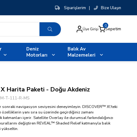
Siparişlerim
|
Bize Ulaşın
0
Sepetim
Üye Girişi
r
Deniz
Balık Av
Motorları
Malzemeleri
 Harita Paketi - Doğu Akdeniz
EM-T-111-R-MS
r sonraki navigasyon seviyesini deneyimleyin. DISCOVER™ X\'teki
 özelliklerin yanı sıra su üzerinde geçirdiğiniz zamanı
k katmanları içerir. Satellite Overlay ile durumsal farkındalığınızı
 kurallarını değiştiren REVEAL™ Shaded Relief katmanıyla balık
i yükseltin.