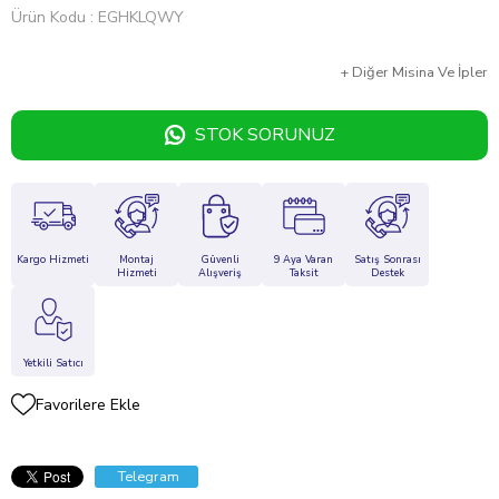
Ürün Kodu
EGHKLQWY
+
Diğer
Misina Ve İpler
STOK SORUNUZ
Kargo Hizmeti
Montaj
Güvenli
9 Aya Varan
Satış Sonrası
Hizmeti
Alışveriş
Taksit
Destek
Yetkili Satıcı
Favorilere Ekle
Telegram