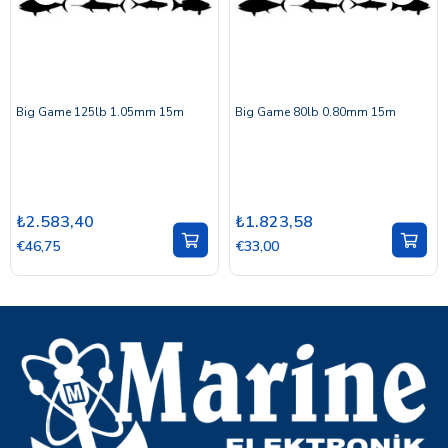
Big Game 125lb 1.05mm 15m
Big Game 80lb 0.80mm 15m
₺2.583,40
₺1.823,58
€46,75
€33,00