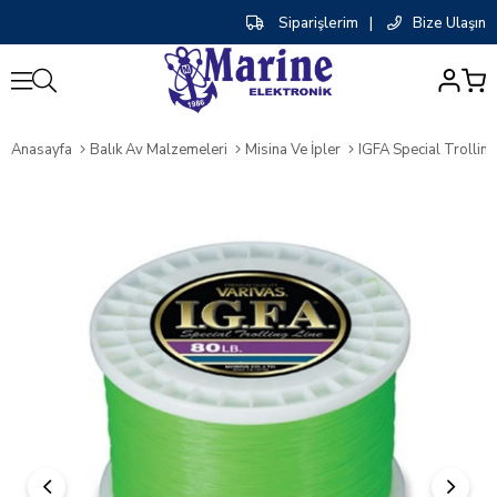
Siparişlerim
|
Bize Ulaşın
0
Anasayfa
Balık Av Malzemeleri
Misina Ve İpler
IGFA Special Trolli