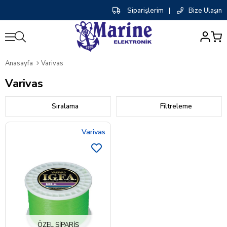
Siparişlerim
|
Bize Ulaşın
0
Anasayfa
Varivas
Varivas
Sıralama
Filtreleme
Varivas
ÖZEL SIPARIŞ